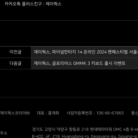
카카오톡 플러스친구 : 제이웍스
이전글
제이웍스, 파이널판타지 14 온라인 2024 팬페스티벌 서울로 
다음글
제이웍스, 글로리어스 GMMK 3 키보드 출시 이벤트
제이웍스코리아㈜
대표 : 홍재화
사업자등록번호 : 106-86-67865
통신
경기도 고양시 덕양구 향동로 218 현대테라타워 DMC 4층 B-4
주소
B-402, 4F, 218, Hyangdong-ro, Deogyang-gu, Goyang-si,