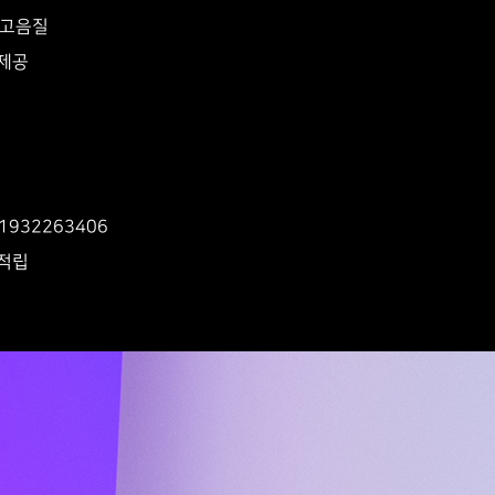
 고음질
 제공
s/11932263406
 적립