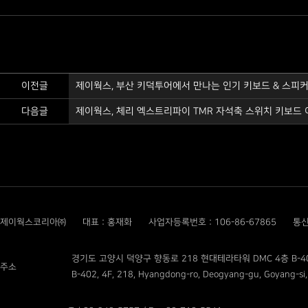
이전글
제이웍스, 부산 키덕투어에서 만나는 인기 키보드 & 스피
다음글
제이웍스, 체리 엑스트리파이 TMR 자석축 스위치 키보드 이
제이웍스코리아㈜
대표 : 홍재화
사업자등록번호 : 106-86-67865
통신
경기도 고양시 덕양구 향동로 218 현대테라타워 DMC 4층 B-4
주소
B-402, 4F, 218, Hyangdong-ro, Deogyang-gu, Goyang-si,