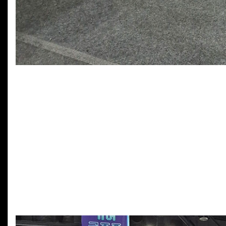
ROG PG27AQWP-W 540Hz OLED 모니터 [에이수스]
기가바이트 B850 EAGLE ICE 메인보드 [제이씨현]
기가바이트 RTX 5080 AERO OC SFF 16G 그래픽카드 [제이
GeIL DDR5-6000 CL38 GEMINI RGB White 패키지 32
타이디업 모션 데스크 [퓨처테리어]
쿠거 CFV235 Vison 화이트, 쿠거 GR1000W, 쿠거 Poseidon 
크리에이티브 사운드 블라스터 KATANA SE