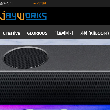
즐겨찾기
원격지원
Creative
GLORIOUS
에포메이커
키붐 (KiiBOOM)