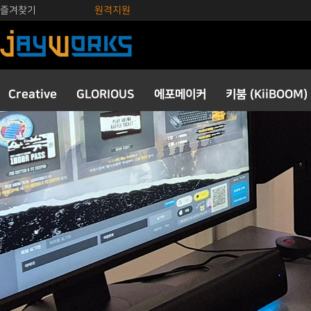
즐겨찾기
원격지원
Creative
GLORIOUS
에포메이커
키붐 (KiiBOOM)