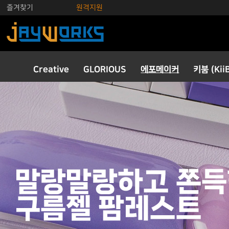
즐겨찾기
원격지원
Creative
GLORIOUS
에포메이커
키붐 (Kii
키보드
키캡