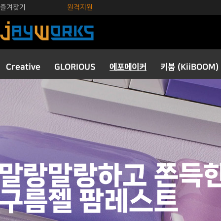
즐겨찾기
원격지원
Creative
GLORIOUS
에포메이커
키붐 (KiiBOOM)
키보드
키캡
스