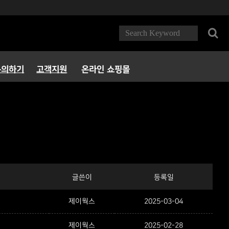
문의하기
고객지원
온라인 쇼핑몰
FAQ
다운로드
서비스정책
파트너 PC방
글쓴이
등록일
제이웍스
2025-03-04
제이웍스
2025-02-28