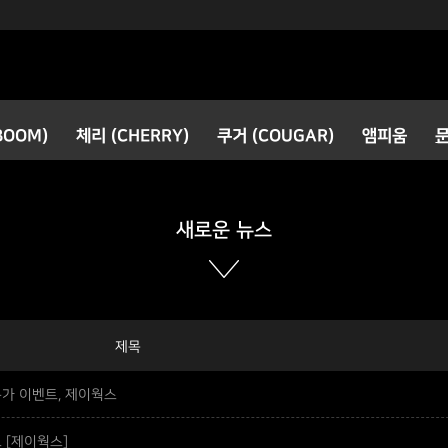
검색
BOOM)
체리 (CHERRY)
쿠거 (COUGAR)
앰피움
공지사항
새로운 소식
새로운 뉴스
제목
특가 이벤트, 제이웍스
 [제이웍스]