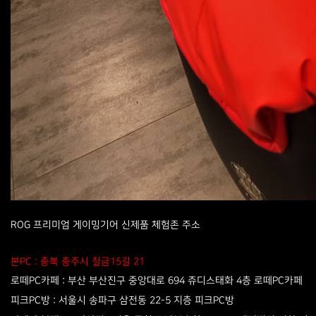
ROG 프리미엄 게이밍기어 신제품 체험존 주소
본PC : 충북 충주시 칠금15길 21
로떼PC카페 : 부산 부산진구 중앙대로 694 쥬디스태화 4층 로떼PC카페
피크PC방 : 서울시 송파구 삼전동 22-5 지층 피크PC방