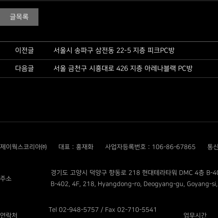
글목록
이전글
서울시 송파구 삼전동 22-5 지층 피크PC방
다음글
서울 금천구 시흥대로 426 지층 아레나블랙 PC방
제이웍스코리아㈜
대표 : 홍재화
사업자등록번호 : 106-86-67865
통신
경기도 고양시 덕양구 향동로 218 현대테라타워 DMC 4층 B-4
주소
B-402, 4F, 218, Hyangdong-ro, Deogyang-gu, Goyang-si,
Tel 02-948-5757 / Fax 02-710-5541
연락처
업무시간