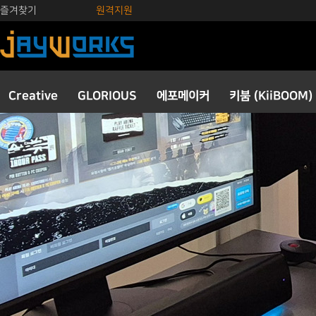
즐겨찾기
원격지원
Creative
GLORIOUS
에포메이커
키붐 (KiiBOOM)