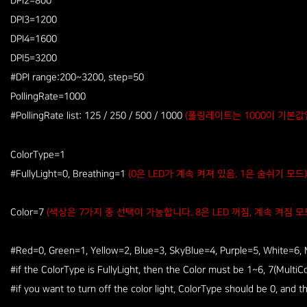
DPI2=800
DPI3=1200
DPI4=1600
DPI5=3200
#DPI range:200~3200, step=50
PollingRate=1000
#PollingRate list: 125 / 250 / 500 / 1000
(폴링레이트는 1000이 기본값
ColorType=1
#FullyLight=0, Breathing=1
(0은 LED가 계속 켜져 있음. 1은 숨쉬기 모드)
Color=7
(색상은 7가지 중 선택이 가능합니다. 8은 LED 꺼짐, 계속 켜짐 
#Red=0, Green=1, Yellow=2, Blue=3, SkyBlue=4, Purple=5, White=6, 
#if the ColorType is FullyLight, then the Color must be 1~6, 7(MultiCo
#if you want to turn off the color light, ColorType should be 0, and 