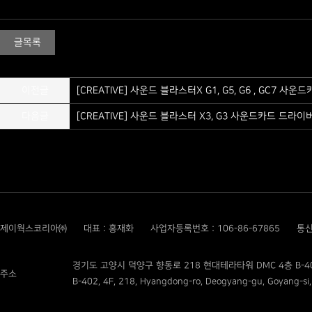
글목록
이전글
[CREATIVE] 사운드 블라스터X G1, G5, G6 , GC7 사운
다음글
[CREATIVE] 사운드 블라스터 X3, G3 사운드카드 드라이버
제이웍스코리아㈜
대표 : 홍재화
사업자등록번호 : 106-86-67865
통신
경기도 고양시 덕양구 향동로 218 현대테라타워 DMC 4층 B-4
주소
B-402, 4F, 218, Hyangdong-ro, Deogyang-gu, Goyang-si,