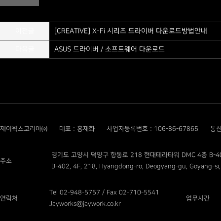
이전글
[CREATIVE] X-Fi 시리즈 드라이버 다운로드방법안내
다음글
ASUS 드라이버 / 소프트웨어 다운로드
제이웍스코리아㈜
대표 : 홍재화
사업자등록번호 : 106-86-67865
통신
경기도 고양시 덕양구 향동로 218 현대테라타워 DMC 4층 B-4
주소
B-402, 4F, 218, Hyangdong-ro, Deogyang-gu, Goyang-si,
Tel 02-948-5757 / Fax 02-710-5541
연락처
업무시간
Jayworks@jaywork.co.kr