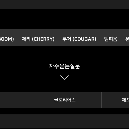
검색
BOOM)
체리 (CHERRY)
쿠거 (COUGAR)
앰피움
공지사항
새로운 소식
자주묻는질문
글로리어스
에