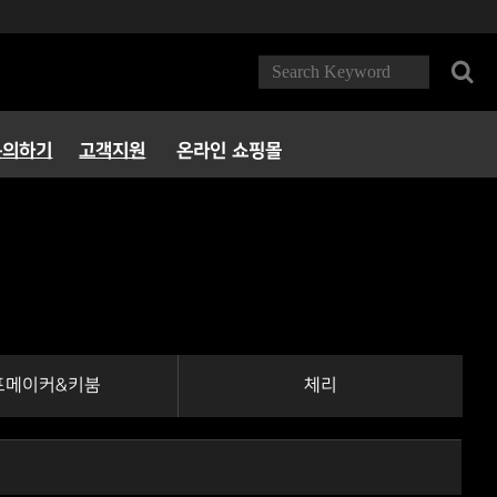
문의하기
고객지원
온라인 쇼핑몰
FAQ
다운로드
서비스정책
파트너 PC방
포메이커&키붐
체리