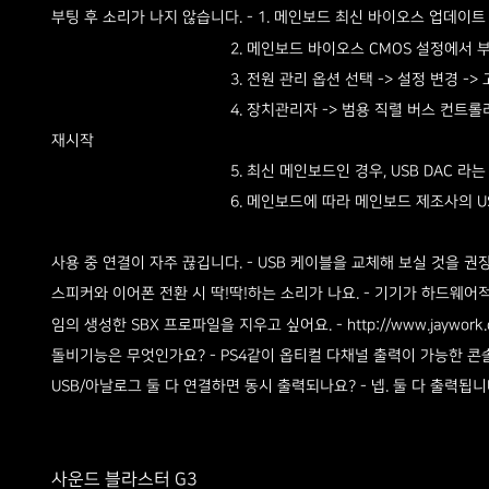
- 1. 메인보드 최신 바이오스 업데
부팅 후 소리가 나지 않습니다.
2. 메인보드 바이오스 CMOS 설정에서 부팅옵션 -
3. 전원 관리 옵션 선택 -> 설정 변경 -> 고급 전원 관리 옵
4. 장치관리자 -> 범용 직렬 버스 컨트롤러 -> 장치 하나씩 
재시작
5. 최신 메인보드인 경우, USB DAC 라는 포트에 연결 또
6. 메인보드에 따라 메인보드 제조사의 USB관련 칩
- USB 케이블을 교체해 보실 것을 
사용 중 연결이 자주 끊깁니다.
- 기기가 하드웨어적
스피커와 이어폰 전환 시 딱!딱!하는 소리가 나요.
-
임의 생성한 SBX 프로파일을 지우고 싶어요.
http://www.jaywor
- PS4같이 옵티컬 다채널 출력이 가능한 
돌비기능은 무엇인가요?
- 넵. 둘 다 출력됩니
USB/아날로그 둘 다 연결하면 동시 출력되나요?
사운드 블라스터 G3