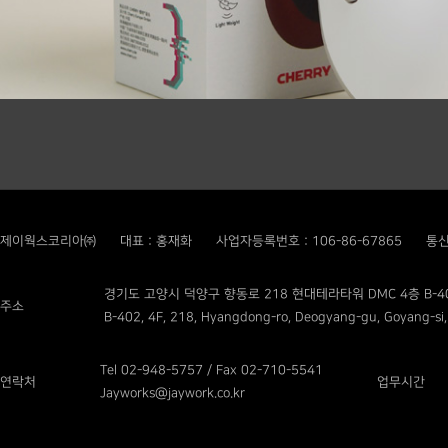
제이웍스코리아㈜
대표 : 홍재화
사업자등록번호 : 106-86-67865
통신
경기도 고양시 덕양구 향동로 218 현대테라타워 DMC 4층 B-4
주소
B-402, 4F, 218, Hyangdong-ro, Deogyang-gu, Goyang-si,
Tel 02-948-5757 / Fax 02-710-5541
연락처
업무시간
Jayworks@jaywork.co.kr