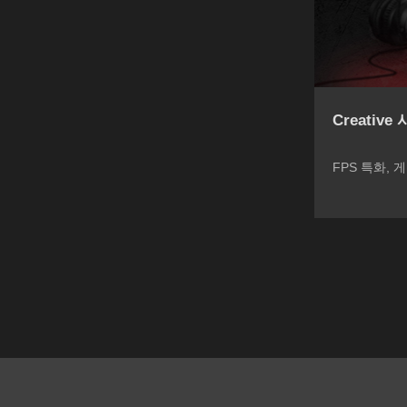
Creativ
FPS 특화,