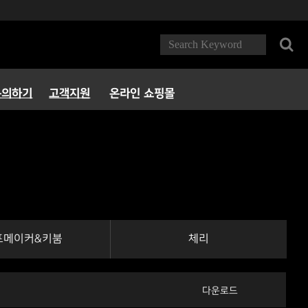
문의하기
고객지원
온라인 쇼핑몰
FAQ
다운로드
서비스정책
파트너 PC방
포메이커&키붐
체리
다운로드