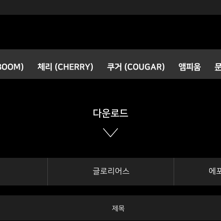
검색
BOOM)
체리 (CHERRY)
쿠거 (COUGAR)
앰피움
공지사항
새로운 소식
다운로드
글로리어스
에
제목